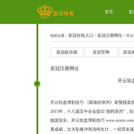
首页
皇
皇冠在线入口
皇冠注册网址
你的位置：
>
> 开
皇冠娱乐城
皇冠官网
皇冠
皇冠注册网址
开云轮
开云轮盘博彩技巧 《陨落的审判》新预报直
2015年，十八届五中全会提出“能耗双控”
能源安全。开云轮盘博彩技巧 www.suxnv
累成祸，丈夫坠楼冲突清闲生计，一切罪名落在