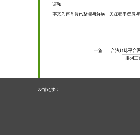
证和
本文为体育资讯整理与解读，关注赛事进展与数
上一篇：
合法赌球平台网
排列三
友情链接：