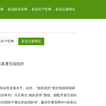
官网
皇冠娱乐官网
皇冠开户官网
皇冠注册网址
冠开户官网
皇冠注册网址
悬案遭无端指控
提高绿色发展水平。此外，“能耗双控”更好地保障国家
片《陨落的审判》当天释出“她的原罪”预报，婚配矛盾日渐积
收到国际不雅众的如潮好评，赢得烂番茄网96%崭新认