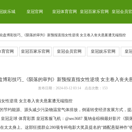
冠娱乐城
皇冠官网
皇冠体育官网
皇冠百家乐官网
皇冠会员
云轮盘博彩技巧_《陨落的审判》新预报直指女性逆境 女主卷入丧夫悬案遭无端指控
体育官网
皇冠百家乐官网
皇冠会员官网
皇冠娱乐官网
皇
盘博彩技巧_《陨落的审判》新预报直指女性逆境 女主卷入丧夫
发布日期：2024-03-12 03:14 点击次数：153
指女性逆境 女主卷入丧夫悬案遭无端指控
，目的节约能源、源头减少污染物温室气体排放，倒逼转变经济发展方式，
.com 皇冠足球 体育彩票 皇冠客服飞机：@seo3687 戛纳金棕榈最好影
太太身上。这部狂揽群众280项专科电影大奖及提名的“婚配悬疑神作”