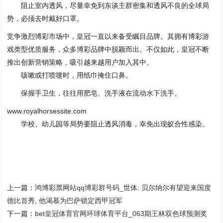
阻止室内透风，尽量幸免到东谈主群密集和透风不良的全球局
势，必须去时戴好口罩。
竞争激烈博彩市场中，皇冠一直以来备受瞩目品牌。其拥有博彩游
戏类型优质服务，众多博彩品牌中脱颖而出。不仅如此，皇冠不断
推出创新营销策略，吸引越来越用户加入其中。
咳嗽或打喷嚏时，用纸巾掩住口鼻。
保握手卫生，往往用肥皂、洗手液在流动水下洗手。
www.royalhorsessite.com
学校、幼儿园等局势要阻止透风消毒，幸免出现蚁合性感染。
上一篇：
鸿博彩票网站qq博彩群号码_世体: 贝尔纳尔有望迎来国度
德比首秀, 他渴慕为巴萨锁定西甲冠军
下一篇：
bet皇冠体育官网环球体育平台_063期王林双色球预测奖