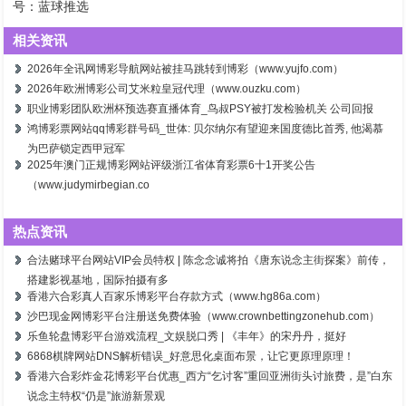
号：蓝球推选
相关资讯
2026年全讯网博彩导航网站被挂马跳转到博彩（www.yujfo.com）
2026年欧洲博彩公司艾米粒皇冠代理（www.ouzku.com）
职业博彩团队欧洲杯预选赛直播体育_鸟叔PSY被打发检验机关 公司回报
鸿博彩票网站qq博彩群号码_世体: 贝尔纳尔有望迎来国度德比首秀, 他渴慕
为巴萨锁定西甲冠军
2025年澳门正规博彩网站评级浙江省体育彩票6十1开奖公告
（www.judymirbegian.co
热点资讯
合法赌球平台网站VIP会员特权 | 陈念念诚将拍《唐东说念主街探案》前传，
搭建影视基地，国际拍摄有多
香港六合彩真人百家乐博彩平台存款方式（www.hg86a.com）
沙巴现金网博彩平台注册送免费体验（www.crownbettingzonehub.com）
乐鱼轮盘博彩平台游戏流程_文娱脱口秀 | 《丰年》的宋丹丹，挺好
6868棋牌网站DNS解析错误_好意思化桌面布景，让它更原理原理！
香港六合彩炸金花博彩平台优惠_西方“乞讨客”重回亚洲街头讨旅费，是”白东
说念主特权“仍是”旅游新景观