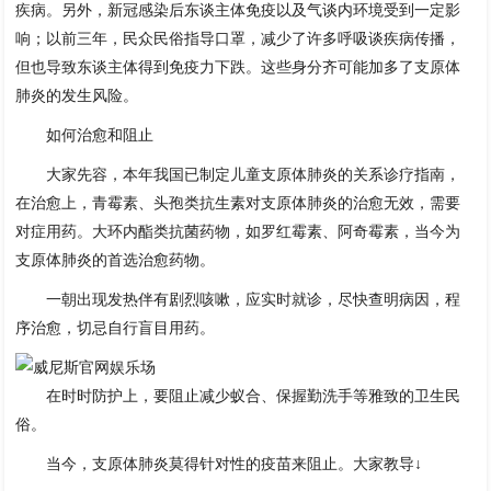
疾病。另外，新冠感染后东谈主体免疫以及气谈内环境受到一定影
响；以前三年，民众民俗指导口罩，减少了许多呼吸谈疾病传播，
但也导致东谈主体得到免疫力下跌。这些身分齐可能加多了支原体
肺炎的发生风险。
如何治愈和阻止
大家先容，本年我国已制定儿童支原体肺炎的关系诊疗指南，
在治愈上，青霉素、头孢类抗生素对支原体肺炎的治愈无效，需要
对症用药。大环内酯类抗菌药物，如罗红霉素、阿奇霉素，当今为
支原体肺炎的首选治愈药物。
一朝出现发热伴有剧烈咳嗽，应实时就诊，尽快查明病因，程
序治愈，切忌自行盲目用药。
在时时防护上，要阻止减少蚁合、保握勤洗手等雅致的卫生民
俗。
当今，支原体肺炎莫得针对性的疫苗来阻止。大家教导↓