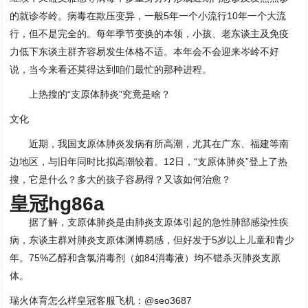
的就诊岑岭。病毒在欺压变异，一般5年一个小流行10年一个大流
行，但不是完全的。每年季节变换的本领，小孩、老东谈主及免疫
力低下东谈主群齐容易发生体格不适。本年会不会迎来岑岭不好
说，当今来看还莫得达到咱们最忙的那种进程。
上热搜的“支原体肺炎”究竟是啥？
文化
近期，我国支原体肺炎发病有所高潮，尤其在广东、福建等南
边地区，与旧年同时比拟高潮较着。12日，“支原体肺炎”登上了热
搜，它是什么？多大的孩子容易得？又该如何治愈？
皇冠hg86a
据了解，支原体肺炎是由肺炎支原体引起的急性肺部感染性疾
病，东谈主群对肺炎支原体渊博易感，但好发于5岁以上儿童和青少
年。75%乙醇和含氯消毒剂（如84消毒液）均不错杀灭肺炎支原
体。
瑞火体育怎么样皇冠客服飞机：@seo3687