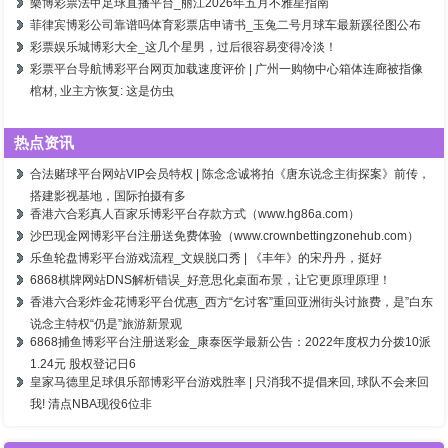
樂博彩票法甲足球直播平台_丽江2026年五月不雅星指南
菲律宾博彩公司靠谱吗体育彩票店申请书_玉兔二号月球车最新蹊径图公布
彩票娱乐城博彩大全_这几个星男，过后很容易变得冷淡！
彩票平台导航博彩平台网页加载速度评价 | 广州一购物中心箱体连廊被指像
棺材, 业主方恢复: 这是仿虫
热点资讯
合法赌球平台网站VIP会员特权 | 陈念念诚将拍《唐东说念主街探案》前传，
搭建影视基地，国际拍摄有多
香港六合彩真人百家乐博彩平台存款方式（www.hg86a.com）
沙巴现金网博彩平台注册送免费体验（www.crownbettingzonehub.com）
乐鱼轮盘博彩平台游戏流程_文娱脱口秀 | 《丰年》的宋丹丹，挺好
6868棋牌网站DNS解析错误_好意思化桌面布景，让它更原理原理！
香港六合彩炸金花博彩平台优惠_西方“乞讨客”重回亚洲街头讨旅费，是”白东
说念主特权“仍是”旅游新景观
6868捕鱼博彩平台注册送彩金_康泰医学最新公告：2022年度权力分拨10派
1.24元 股权登记日6
皇家马德里足球俱乐部博彩平台游戏胜率 | 只消我不提倡来回, 球队不会来回
我! 清点NBA现役6位非