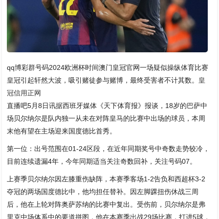
qq博彩群号码2024欧洲杯时间澳门皇冠官网一场疑似操纵体育比赛
皇冠引起轩然大波，吸引赌徒参与赌博，最终受害者不计其数。
皇
冠信用正网
直播吧5月8日讯据西班牙媒体《天下体育报》报谈，18岁的巴萨中
场贝尔纳尔是队内独一从未在对阵皇马的比赛中出场的球员，本周
末他有望在主场迎来国度德比首秀。
第一位：出号范围在01-24区段，在近年同期奖号中奇数走势较冷，
目前连续遗漏4年，今年同期适当关注奇数回补，关注号码07。
上赛季贝尔纳尔因左膝重伤缺阵，本赛季客场1-2告负和西超杯3-2
夺冠的两场国度德比中，他均担任替补。因左脚踝扭伤休战三周
后，他在上轮对阵奥萨苏纳的比赛中复出。受伤前，贝尔纳尔是弗
里克中场体系中的要道拼图，他在本赛季出战29场比赛，打进5球，