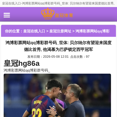
皇冠在线入口-鸿博彩票网站qq博彩群号码_世体: 贝尔纳尔有望迎来国度德比首秀,
他渴慕为巴萨锁定西甲冠军
你的位置：
皇冠在线入口
>
皇冠注册网址
> 鸿博彩票网站qq博彩
鸿博彩票网站qq博彩群号码_世体: 贝尔纳尔有望迎来国度
群号码_世体: 贝尔纳尔有望迎来国度德比首秀, 他渴慕为巴萨锁定
德比首秀, 他渴慕为巴萨锁定西甲冠军
西甲冠军
发布日期：2026-05-08 12:01 点击次数：97
皇冠hg86a
鸿博彩票网站qq博彩群号码_