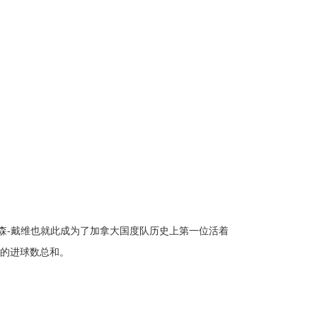
纳森-戴维也就此成为了加拿大国度队历史上第一位活着
赛的进球数总和。