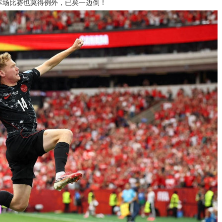
而本场比赛也莫得例外，已矣一边倒！