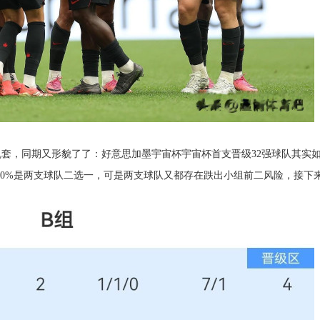
乱套，同期又形貌了了：好意思加墨宇宙杯宇宙杯首支晋级32强球队其实
00%是两支球队二选一，可是两支球队又都存在跌出小组前二风险，接下