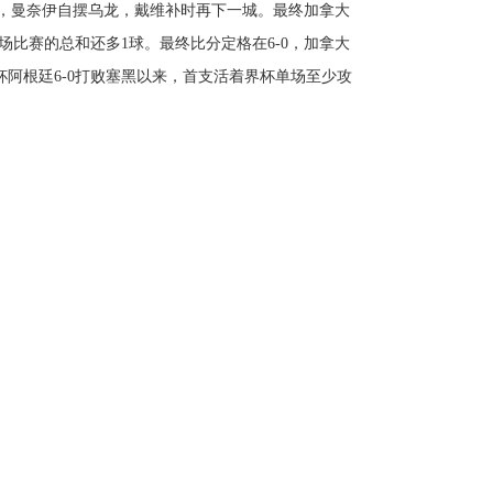
门，曼奈伊自摆乌龙，戴维补时再下一城。最终加拿大
场比赛的总和还多1球。最终比分定格在6-0，加拿大
杯阿根廷6-0打败塞黑以来，首支活着界杯单场至少攻