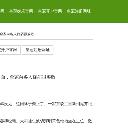
官网
皇冠娱乐官网
皇冠开户官网
皇冠注册网址
，全家向各人鞠躬很虔敬
冠开户官网
皇冠注册网址
出面，全家向各人鞠躬很虔敬
多年没见，这回终于聚上了。一家东谈主重新到尾齐很
器和经籍。大司徒仁波切穿明黄色僧袍坐在主位，激