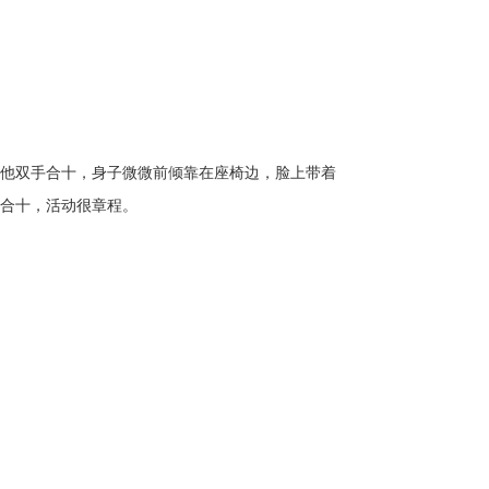
他双手合十，身子微微前倾靠在座椅边，脸上带着
合十，活动很章程。