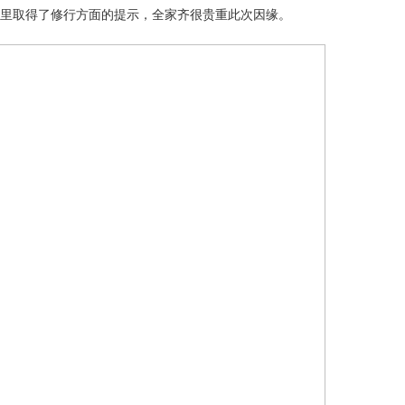
里取得了修行方面的提示，全家齐很贵重此次因缘。