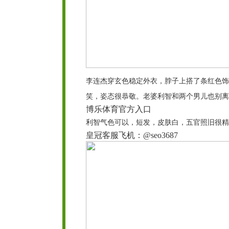
李连杰穿玄色稳定外衣，脖子上搭了条红色饰
笑，姿态很恭敬。老婆利智和两个男儿也别离
博乐体育官方入口
利智气色可以，短发，皮肤白，五官照旧很精
皇冠客服飞机：@seo3687