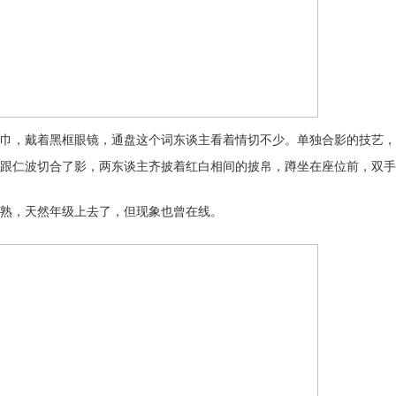
巾，戴着黑框眼镜，通盘这个词东谈主看着情切不少。单独合影的技艺，
跟仁波切合了影，两东谈主齐披着红白相间的披帛，蹲坐在座位前，双手
熟，天然年级上去了，但现象也曾在线。