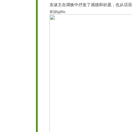
东谈主在调换中抒发了感德和祈愿，也从话语
皇冠hg86a