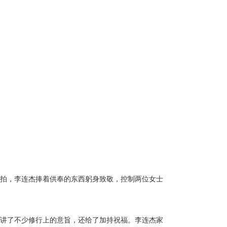
拍，李连杰捧着供奉的东西躬身致敬，控制两位女士
讲了不少修行上的意旨，还给了加持祝福。李连杰家