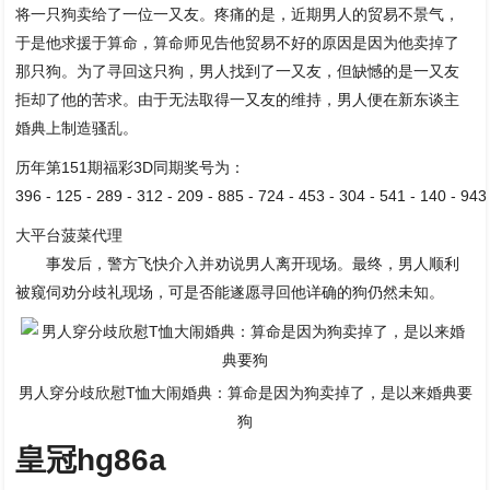
将一只狗卖给了一位一又友。疼痛的是，近期男人的贸易不景气，
于是他求援于算命，算命师见告他贸易不好的原因是因为他卖掉了
那只狗。为了寻回这只狗，男人找到了一又友，但缺憾的是一又友
拒却了他的苦求。由于无法取得一又友的维持，男人便在新东谈主
婚典上制造骚乱。
历年第151期福彩3D同期奖号为：
396 - 125 - 289 - 312 - 209 - 885 - 724 - 453 - 304 - 541 - 140 - 943
大平台菠菜代理
事发后，警方飞快介入并劝说男人离开现场。最终，男人顺利
被窥伺劝分歧礼现场，可是否能遂愿寻回他详确的狗仍然未知。
男人穿分歧欣慰T恤大闹婚典：算命是因为狗卖掉了，是以来婚典要
狗
皇冠hg86a