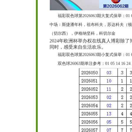
福彩双色球第2026063期大复式保举：01 02 05 08 11 
中场：斯捷潘年科，祖布科夫，苏达科夫（顿
（切尔西），伊格纳坚科，科切尔金
2024年欧洲杯举办权在线真人博彩除
同时，感受来自生活欢乐。
福彩双色球第2026063期小复式保举：01 05 11 14 
双色球26063期单注参考：01 05 14 16 24 28