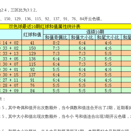
4，三区比为3:1:2。
129、136、115、92、137、91、76、84开云色碟。
析：
5，其中奇偶和值开出次数额外，当今偶数和值连合开出了2期，近期看
5，其中大小和值出现次数额外，当今小 号和值连合出现3期开云色碟，