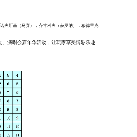
诺夫斯基（马赛），齐甘科夫（赫罗纳），穆德里克
乐会、演唱会嘉年华活动，让玩家享受博彩乐趣