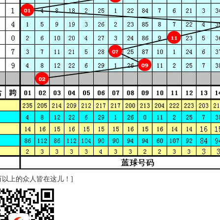
万以上的众人皆在这儿！]