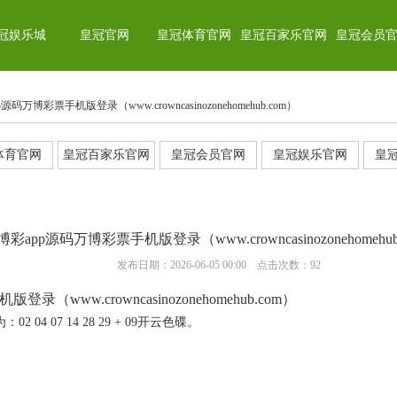
冠娱乐城
皇冠官网
皇冠体育官网
皇冠百家乐官网
皇冠会员
p源码万博彩票手机版登录（www.crowncasinozonehomehub.com）
体育官网
皇冠百家乐官网
皇冠会员官网
皇冠娱乐官网
皇
博彩app源码万博彩票手机版登录（www.crowncasinozonehomehub
发布日期：2026-06-05 00:00 点击次数：92
ww.crowncasinozonehomehub.com）
4 07 14 28 29 + 09开云色碟。