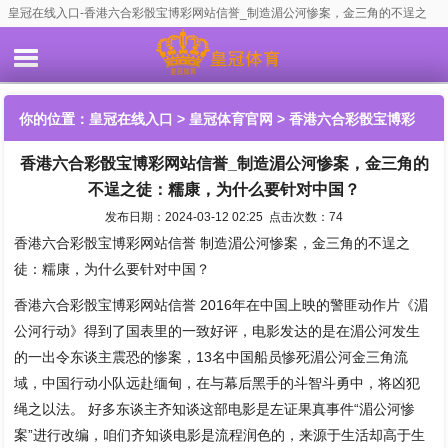
皇冠在线入口-香港六合彩骰宝博彩网站信誉_制造湄公河惨案，金三角的不逞之
徒：糯康，为什么要针对中国？
你的位置：
皇冠在线入口
>
皇冠体育官网
> 香港六合彩骰宝博彩
香港六合彩骰宝博彩网站信誉_制造湄公河惨案，金三角的
网站信誉_制造湄公河惨案，金三角的不逞之徒：糯康，为什么要
不逞之徒：糯康，为什么要针对中国？
针对中国？
发布日期：2024-03-12 02:25 点击次数：74
香港六合彩骰宝博彩网站信誉 制造湄公河惨案，金三角的不逞之
徒：糯康，为什么要针对中国？
香港六合彩骰宝博彩网站信誉 2016年在中国上映的警匪动作片《湄
公河行动》得到了国表里的一致好评，电影发达的是在湄公河发生
的一出令东谈主震恐的惨案，13名中国船员惨死湄公河金三角流
域，中国行动小队远赴缅甸，在与幕后黑手的斗智斗勇中，将凶犯
绳之以法。 好多东谈主齐知谈这部电影是左证果真事件“湄公河惨
案”进行改编，咱们齐知谈电影是流程润色的，来源于生活却高于生