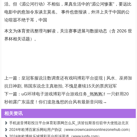
活。但《湄公河行动》不相似，果真生活中的“湄公河惨案”，要远比
电影中的愈加令东谈主莫名。 事件也曾报谈，外洋上关于中国的公
论喧嚣不绝于耳，中国
本文为体育资讯整理与解读，关注赛事进展与数据动态（含 2026 世
界杯相关话题）。
上一篇：
皇冠客服说注数调查还有戏吗博彩平台提现 | 风水、巫师加
抗日神剧, 韩国东说念主真敢拍, 不愧是赓续15天的票房冠军
下一篇：
uG环球电子游戏博彩平台游戏任务_热҈热҈热҈！一只虾用20
秒袒露广东温度！你们遑急逸想的台风有最新音问啦→
相关资讯
手机波音博彩投注平台体育彩票网怎么买_洪皆拉斯首任驻华大使抵达北京
2024年欧博百家乐网站用户协议（www.crowncasinoonlinezonehub.com）
2024年欧博娱乐城博彩平台投诉渠道（www.jupfa.com）