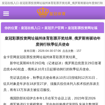
皇冠在线入口-皇冠彩票投资网址福州体育彩票开奖结果_俄罗斯将驱动年度例行秋
季征兵使命
你的位置：
皇冠在线入口
>
皇冠开户官网
> 皇冠彩票投资网址福
皇冠彩票投资网址福州体育彩票开奖结果_俄罗斯将驱动年
州体育彩票开奖结果_俄罗斯将驱动年度例行秋季征兵使命
度例行秋季征兵使命
发布日期：2026-04-30 07:06 点击次数：157
金卡官网皇冠彩票投资网址福州体育彩票开奖结果_
新华社莫斯科9月29日电（记者赵冰）俄罗斯总统普京29日签署
总统令AG轮盘，俄将从10月1日起驱动例行的秋季征兵使命。
凭证该总统令，秋季征兵使命将从10月1日捏续到12月31日，
征兵对象是年岁在18岁至27岁、须服兵役但未列入权术役的东谈主
员，将有13万东谈主被征召服役。
俄国防部长绍伊古本年1月在军方会议上说，2023年至2026
年，俄军将进行大规模窜改，其中包括将俄武装部队东谈主数增至