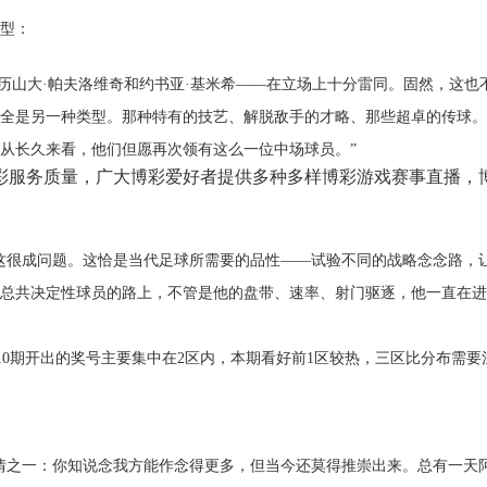
型：
亚历山大·帕夫洛维奇和约书亚·基米希——在立场上十分雷同。固然，这
全是另一种类型。那种特有的技艺、解脱敌手的才略、那些超卓的传球。
从长久来看，他们但愿再次领有这么一位中场球员。”
彩服务质量，广大博彩爱好者提供多种多样博彩游戏赛事直播，
：
这很成问题。这恰是当代足球所需要的品性——试验不同的战略念念路，
总共决定性球员的路上，不管是他的盘带、速率、射门驱逐，他一直在进
10期开出的奖号主要集中在2区内，本期看好前1区较热，三区比分布需要注意
情之一：你知说念我方能作念得更多，但当今还莫得推崇出来。总有一天