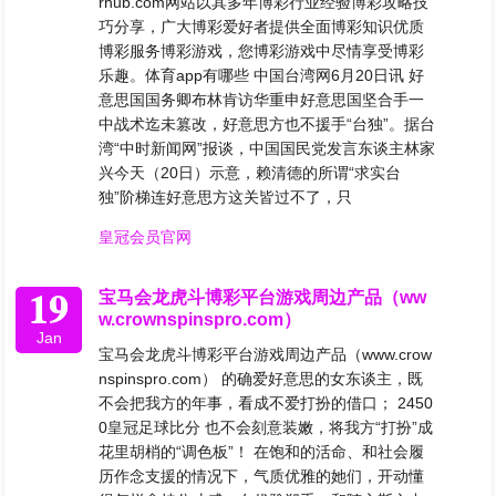
rhub.com网站以其多年博彩行业经验博彩攻略技
巧分享，广大博彩爱好者提供全面博彩知识优质
博彩服务博彩游戏，您博彩游戏中尽情享受博彩
乐趣。体育app有哪些 中国台湾网6月20日讯 好
意思国国务卿布林肯访华重申好意思国坚合手一
中战术迄未篡改，好意思方也不援手“台独”。据台
湾“中时新闻网”报谈，中国国民党发言东谈主林家
兴今天（20日）示意，赖清德的所谓“求实台
独”阶梯连好意思方这关皆过不了，只
皇冠会员官网
19
宝马会龙虎斗博彩平台游戏周边产品（ww
w.crownspinspro.com）
Jan
宝马会龙虎斗博彩平台游戏周边产品（www.crow
nspinspro.com） 的确爱好意思的女东谈主，既
不会把我方的年事，看成不爱打扮的借口； 2450
0皇冠足球比分 也不会刻意装嫩，将我方“打扮”成
花里胡梢的“调色板”！ 在饱和的活命、和社会履
历作念支援的情况下，气质优雅的她们，开动懂