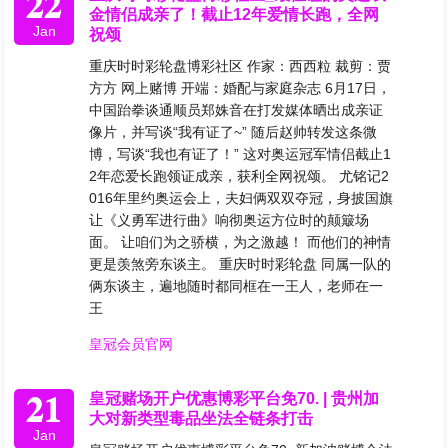
22
金情侣成亲了！截止12年爱情长跑，全网
Jan
祝颂
重庆时时彩轮盘博彩社区 作家：西西粒 裁剪：贾
方方 网上赌博 开端：婚配与家庭杂志 6月17日，
中国跆拳谈通顺员郑姝音在打发媒体晒出成亲证
像片，并写谈“我有证了~” 随后赵帅转发这条微
博，写谈“我也有证了！” 这对奥运冠军情侣截止1
2年恋爱长跑领证成亲，获利全网祝颂。 尤铭记2
016年里约奥运会上，夫妇俩双双夺冠，身披国旗
让《义勇军进行曲》响彻奥运方位时的颠簸场
面。 让咱们为之骄横，为之激越！ 而他们的神情
更是羡煞旁东谈主。 重庆时时彩轮盘 同属一队的
俩东谈主，遍地随时都同框在一王人，老师在一
王
皇冠会员官网
21
皇冠赌场开户优惠博彩平台免70. | 贵州加
大对新类型毒品坐法全链条打击
Jan