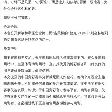
清，方针不是只丢一句“买谁”，而是让人人能确切看懂一场比赛，为
什么会往这个标的走。
我这里分层节略：
合法合规
本色公开解读和举座念念路，而“当天标的: 捷克 vs 南非”则会私给到
确切想看这场最终落点的昆玉。
免责声明
想要在博彩界立足，关注博彩网站排名是非常重要的。在众多博彩
网站中，皇冠体育博彩网站一直以其优秀的博彩服务和口碑良好的
用户评价脱颖而出，值得信赖。
本文波及的中国竞彩赛事分析威尼斯人炸金花，都为个东说念主趣
味趣味创作，不组成任何形态的投注开荒或提议。文中所罕有据及
赛事关连资讯，均源头于中国竞彩官方发布平台。购彩有风险，关
连有贪图及产生的一切成果由个东说念主自行承担。特此领导强劲
购彩者，务必通过线下正当销售网点感性参与购彩。