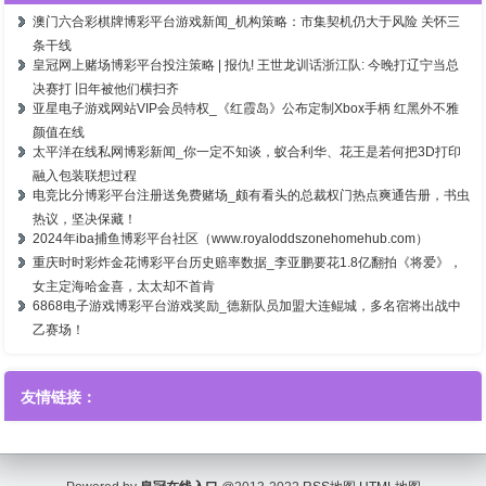
澳门六合彩棋牌博彩平台游戏新闻_机构策略：市集契机仍大于风险 关怀三
条干线
皇冠网上赌场博彩平台投注策略 | 报仇! 王世龙训话浙江队: 今晚打辽宁当总
决赛打 旧年被他们横扫齐
亚星电子游戏网站VIP会员特权_《红霞岛》公布定制Xbox手柄 红黑外不雅
颜值在线
太平洋在线私网博彩新闻_你一定不知谈，蚁合利华、花王是若何把3D打印
融入包装联想过程
电竞比分博彩平台注册送免费赌场_颇有看头的总裁权门热点爽通告册，书虫
热议，坚决保藏！
2024年iba捕鱼博彩平台社区（www.royaloddszonehomehub.com）
重庆时时彩炸金花博彩平台历史赔率数据_李亚鹏要花1.8亿翻拍《将爱》，
女主定海哈金喜，太太却不首肯
6868电子游戏博彩平台游戏奖励_德新队员加盟大连鲲城，多名宿将出战中
乙赛场！
友情链接：